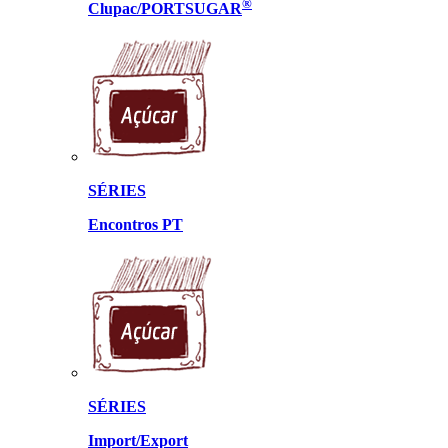
®
Clupac/PORTSUGAR
SÉRIES
Encontros PT
SÉRIES
Import/Export