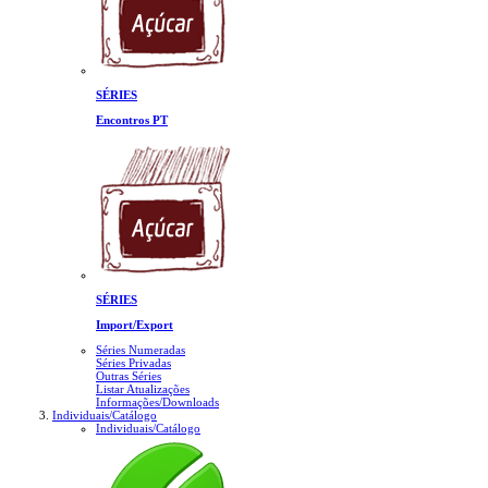
SÉRIES
Encontros PT
SÉRIES
Import/Export
Séries Numeradas
Séries Privadas
Outras Séries
Listar Atualizações
Informações/Downloads
Individuais/Catálogo
Individuais/Catálogo