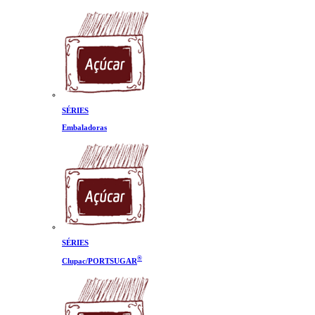
SÉRIES
Embaladoras
SÉRIES
®
Clupac/PORTSUGAR