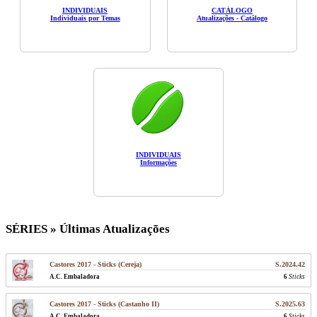
INDIVIDUAIS
CATÁLOGO
Individuais por Temas
Atualizações - Catálogo
INDIVIDUAIS
Informações
SÉRIES » Últimas Atualizações
Castores 2017 - Sticks (Cereja)
S.2024.42
A.C. Embaladora
6
Sticks
Castores 2017 - Sticks (Castanho II)
S.2025.63
A.C. Embaladora
6
Sticks