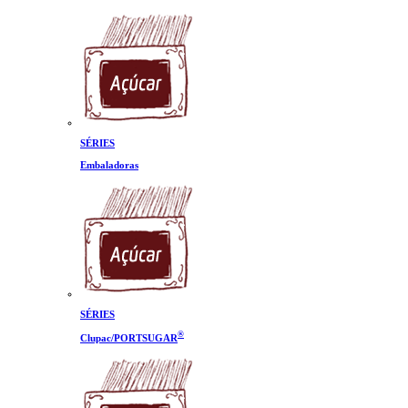
SÉRIES
Embaladoras
SÉRIES
®
Clupac/PORTSUGAR