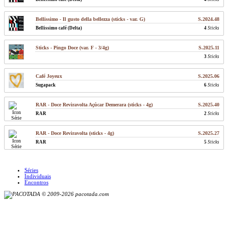
Bellissimo - Il gusto della bellezza (sticks - var. G)
S.2024.48
Bellissimo café (Delta)
4
Sticks
Sticks - Pingo Doce (var. F - 3/4g)
S.2025.11
3
Sticks
Café Joyeux
S.2025.06
Sugapack
6
Sticks
RAR - Doce Reviravolta Açúcar Demerara (sticks - 4g)
S.2025.40
RAR
2
Sticks
RAR - Doce Reviravolta (sticks - 4g)
S.2025.27
RAR
5
Sticks
Séries
Individuais
Encontros
© 2009-2026 pacotada.com