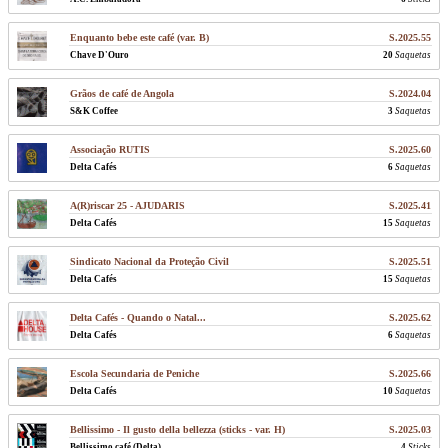
Enquanto bebe este café (var. B)
S.2025.55
Chave D'Ouro
20
Saquetas
Grãos de café de Angola
S.2024.04
S&K Coffee
3
Saquetas
Associação RUTIS
S.2025.60
Delta Cafés
6
Saquetas
A(R)riscar 25 - AJUDARIS
S.2025.41
Delta Cafés
15
Saquetas
Sindicato Nacional da Proteção Civil
S.2025.51
Delta Cafés
15
Saquetas
Delta Cafés - Quando o Natal...
S.2025.62
Delta Cafés
6
Saquetas
Escola Secundaria de Peniche
S.2025.66
Delta Cafés
10
Saquetas
Bellissimo - Il gusto della bellezza (sticks - var. H)
S.2025.03
Bellissimo café (Delta)
4
Sticks