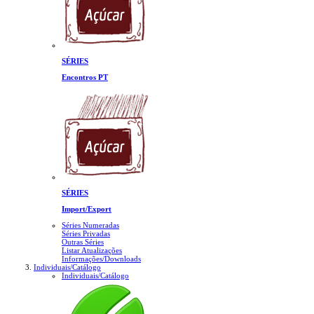
SÉRIES
Encontros PT
SÉRIES
Import/Export
Séries Numeradas
Séries Privadas
Outras Séries
Listar Atualizações
Informações/Downloads
Individuais/Catálogo
Individuais/Catálogo