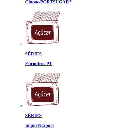
®
Clupac/PORTSUGAR
SÉRIES
Encontros PT
SÉRIES
Import/Export