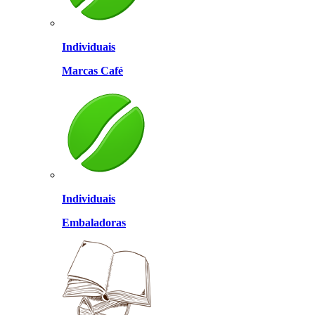
Individuais
Marcas Café
Individuais
Embaladoras