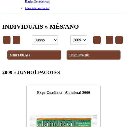
Dados Estatísticos
Feiras de Velharias
INDIVIDUAIS » MÊS/ANO
Obter Lista Ano
Obter Lista Mês
1
2009 » JUNHO
PACOTES
Expo Guadiana - Alandroal 2009