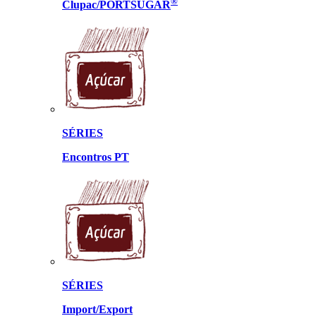
®
Clupac/PORTSUGAR
SÉRIES
Encontros PT
SÉRIES
Import/Export