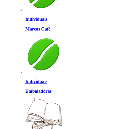
Individuais
Marcas Café
Individuais
Embaladoras