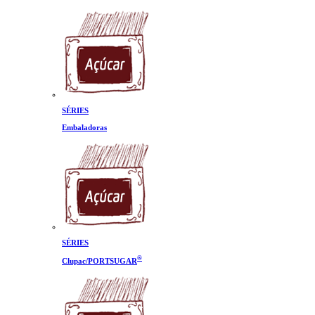
SÉRIES
Embaladoras
SÉRIES
®
Clupac/PORTSUGAR