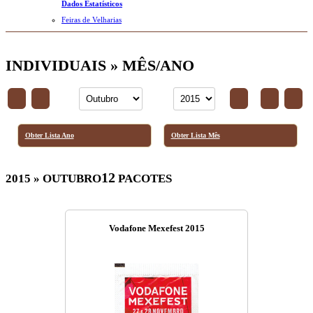
Dados Estatísticos
Feiras de Velharias
INDIVIDUAIS » MÊS/ANO
Obter Lista Ano
Obter Lista Mês
12
2015 » OUTUBRO
PACOTES
Vodafone Mexefest 2015