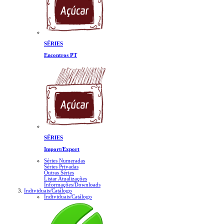
SÉRIES
Encontros PT
SÉRIES
Import/Export
Séries Numeradas
Séries Privadas
Outras Séries
Listar Atualizações
Informações/Downloads
Individuais/Catálogo
Individuais/Catálogo