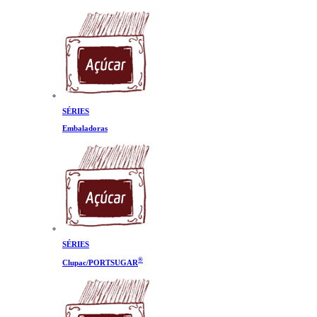
SÉRIES
Embaladoras
SÉRIES
®
Clupac/PORTSUGAR