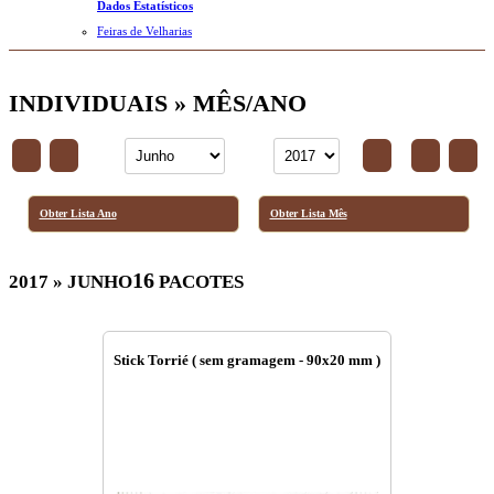
Dados Estatísticos
Feiras de Velharias
INDIVIDUAIS » MÊS/ANO
Obter Lista Ano
Obter Lista Mês
16
2017 » JUNHO
PACOTES
Stick Torrié ( sem gramagem - 90x20 mm )