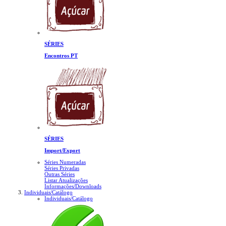
SÉRIES
Encontros PT
SÉRIES
Import/Export
Séries Numeradas
Séries Privadas
Outras Séries
Listar Atualizações
Informações/Downloads
Individuais/Catálogo
Individuais/Catálogo