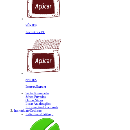
SÉRIES
Encontros PT
SÉRIES
Import/Export
Séries Numeradas
Séries Privadas
Outras Séries
Listar Atualizações
Informações/Downloads
Individuais/Catálogo
Individuais/Catálogo