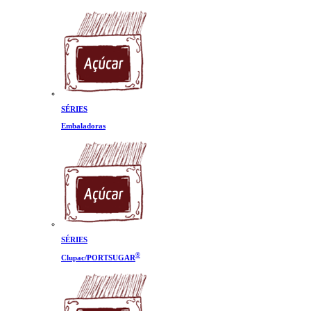
SÉRIES
Embaladoras
SÉRIES
®
Clupac/PORTSUGAR