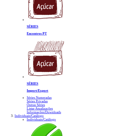
SÉRIES
Encontros PT
SÉRIES
Import/Export
Séries Numeradas
Séries Privadas
Outras Séries
Listar Atualizações
Informações/Downloads
Individuais/Catálogo
Individuais/Catálogo