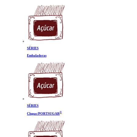
SÉRIES
Embaladoras
SÉRIES
®
Clupac/PORTSUGAR