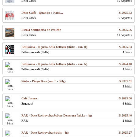
Delta Cafés
15
Saquetas
Delta Cafés - Quando o Natal...
S.2025.62
Delta Cafés
6
Saquetas
Escola Secundaria de Peniche
S.2025.66
Delta Cafés
10
Saquetas
Bellissimo - Il gusto della bellezza (sticks - var. H)
S.2025.03
Bellissimo café (Delta)
4
Sticks
Bellissimo - Il gusto della bellezza (sticks - var. G)
S.2024.48
Bellissimo café (Delta)
4
Sticks
Sticks - Pingo Doce (var. F - 3/4g)
S.2025.11
3
Sticks
Café Joyeux
S.2025.06
Sugapack
6
Sticks
RAR - Doce Reviravolta Açúcar Demerara (sticks - 4g)
S.2025.40
RAR
2
Sticks
RAR - Doce Reviravolta (sticks - 4g)
S.2025.27