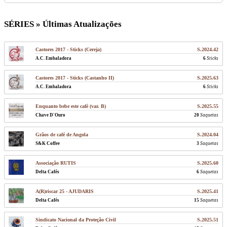
SÉRIES » Últimas Atualizações
Castores 2017 - Sticks (Cereja)
S.2024.42
A.C. Embaladora
6
Sticks
Castores 2017 - Sticks (Castanho II)
S.2025.63
A.C. Embaladora
6
Sticks
Enquanto bebe este café (var. B)
S.2025.55
Chave D'Ouro
20
Saquetas
Grãos de café de Angola
S.2024.04
S&K Coffee
3
Saquetas
Associação RUTIS
S.2025.60
Delta Cafés
6
Saquetas
A(R)riscar 25 - AJUDARIS
S.2025.41
Delta Cafés
15
Saquetas
Sindicato Nacional da Proteção Civil
S.2025.51