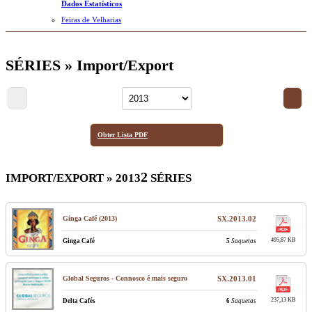
Dados Estatísticos
Feiras de Velharias
SÉRIES » Import/Export
Obter Lista PDF
2
IMPORT/EXPORT » 2013
SÉRIES
Ginga Café (2013)
SX.2013.02
495,87 KB
Ginga Café
5
Saquetas
Global Seguros - Connosco é mais seguro
SX.2013.01
237,13 KB
Delta Cafés
6
Saquetas