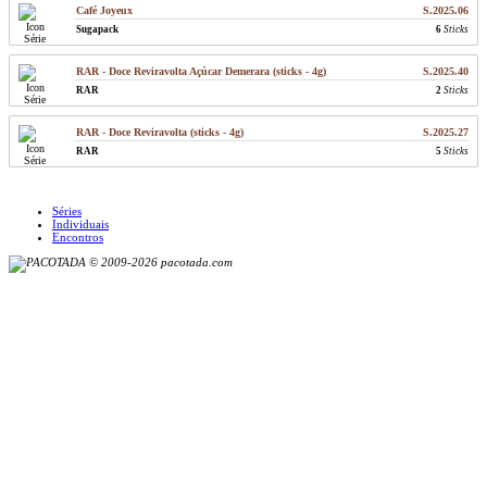
Café Joyeux
S.2025.06
Sugapack
6
Sticks
RAR - Doce Reviravolta Açúcar Demerara (sticks - 4g)
S.2025.40
RAR
2
Sticks
RAR - Doce Reviravolta (sticks - 4g)
S.2025.27
RAR
5
Sticks
Séries
Individuais
Encontros
© 2009-2026 pacotada.com