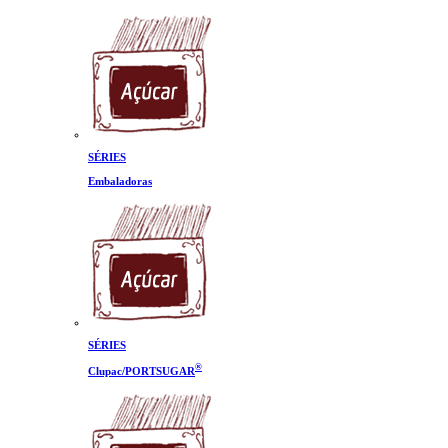
SÉRIES
Embaladoras
SÉRIES
®
Clupac/PORTSUGAR