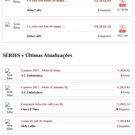
La vida está hecha de magia ...
SX.2016.09
427,28 KB
Delta Cafés
4
Saquetas
La vida està feta de màgia ...
SX.2016.10
426,21 KB
Delta Cafés
4
Saquetas
SÉRIES » Últimas Atualizações
Castores 2017 - Sticks (Cereja)
S.2024.42
A.C. Embaladora
6
Sticks
Castores 2017 - Sticks (Castanho II)
S.2025.63
A.C. Embaladora
6
Sticks
Enquanto bebe este café (var. B)
S.2025.55
Chave D'Ouro
20
Saquetas
Grãos de café de Angola
S.2024.04
S&K Coffee
3
Saquetas