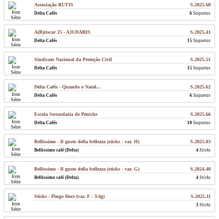
Associação RUTIS
S.2025.60
Delta Cafés
6
Saquetas
A(R)riscar 25 - AJUDARIS
S.2025.41
Delta Cafés
15
Saquetas
Sindicato Nacional da Proteção Civil
S.2025.51
Delta Cafés
15
Saquetas
Delta Cafés - Quando o Natal...
S.2025.62
Delta Cafés
6
Saquetas
Escola Secundaria de Peniche
S.2025.66
Delta Cafés
10
Saquetas
Bellissimo - Il gusto della bellezza (sticks - var. H)
S.2025.03
Bellissimo café (Delta)
4
Sticks
Bellissimo - Il gusto della bellezza (sticks - var. G)
S.2024.48
Bellissimo café (Delta)
4
Sticks
Sticks - Pingo Doce (var. F - 3/4g)
S.2025.11
3
Sticks