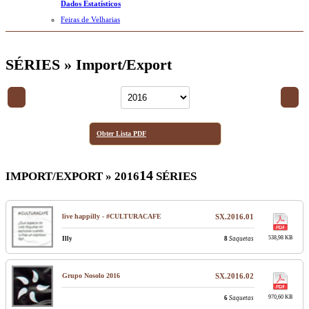
Dados Estatísticos
Feiras de Velharias
SÉRIES » Import/Export
Obter Lista PDF
14
IMPORT/EXPORT » 2016
SÉRIES
live happilly - #CULTURACAFE
SX.2016.01
538,98 KB
Illy
8
Saquetas
Grupo Nosolo 2016
SX.2016.02
970,60 KB
6
Saquetas