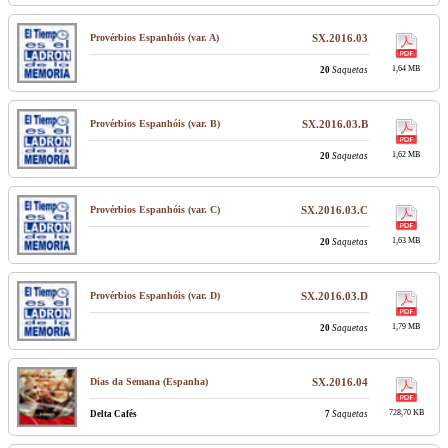
Provérbios Espanhóis (var. A)
SX.2016.03
1,64 MB
20
Saquetas
Provérbios Espanhóis (var. B)
SX.2016.03.B
1,62 MB
20
Saquetas
Provérbios Espanhóis (var. C)
SX.2016.03.C
1,63 MB
20
Saquetas
Provérbios Espanhóis (var. D)
SX.2016.03.D
1,79 MB
20
Saquetas
Dias da Semana (Espanha)
SX.2016.04
728,70 KB
Delta Cafés
7
Saquetas