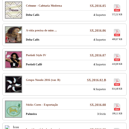
Crëmme - Cafetaria Moderna
SX.2016.05
572,52 KB
Delta Cafés
4
Saquetas
A vida precisa de mim ...
SX.2016.06
469,67 KB
Delta Cafés
4
Saquetas
Portioli Style IV
SX.2016.07
410,69 KB
Portioli Caffè
4
Saquetas
Grupo Nosolo 2016 (var. B)
SX.2016.02.B
814,48 KB
6
Saquetas
Sticks Cores - Exportação
SX.2016.08
199,11 KB
Palmeira
3
Sticks