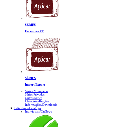
SÉRIES
Encontros PT
SÉRIES
Import/Export
Séries Numeradas
Séries Privadas
Outras Séries
Listar Atualizações
Informações/Downloads
Individuais/Catálogo
Individuais/Catálogo