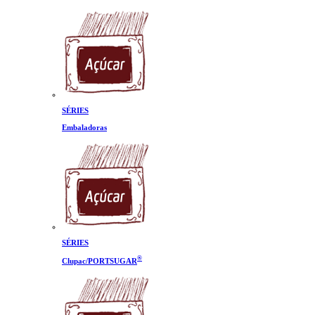
SÉRIES
Embaladoras
SÉRIES
®
Clupac/PORTSUGAR