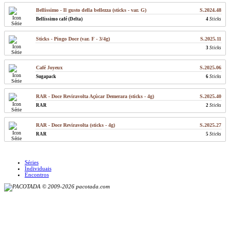
Bellissimo - Il gusto della bellezza (sticks - var. G)
S.2024.48
Bellissimo café (Delta)
4
Sticks
Sticks - Pingo Doce (var. F - 3/4g)
S.2025.11
3
Sticks
Café Joyeux
S.2025.06
Sugapack
6
Sticks
RAR - Doce Reviravolta Açúcar Demerara (sticks - 4g)
S.2025.40
RAR
2
Sticks
RAR - Doce Reviravolta (sticks - 4g)
S.2025.27
RAR
5
Sticks
Séries
Individuais
Encontros
© 2009-2026 pacotada.com