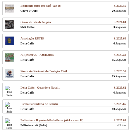
Enquanto bebe este café (var. B)
S.2025.55
Chave D'Ouro
20
Saquetas
Grãos de café de Angola
S.2024.04
S&K Coffee
3
Saquetas
Associação RUTIS
S.2025.60
Delta Cafés
6
Saquetas
A(R)riscar 25 - AJUDARIS
S.2025.41
Delta Cafés
15
Saquetas
Sindicato Nacional da Proteção Civil
S.2025.51
Delta Cafés
15
Saquetas
Delta Cafés - Quando o Natal...
S.2025.62
Delta Cafés
6
Saquetas
Escola Secundaria de Peniche
S.2025.66
Delta Cafés
10
Saquetas
Bellissimo - Il gusto della bellezza (sticks - var. H)
S.2025.03
Bellissimo café (Delta)
4
Sticks