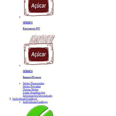
SÉRIES
Encontros PT
SÉRIES
Import/Export
Séries Numeradas
Séries Privadas
Outras Séries
Listar Atualizações
Informações/Downloads
Individuais/Catálogo
Individuais/Catálogo