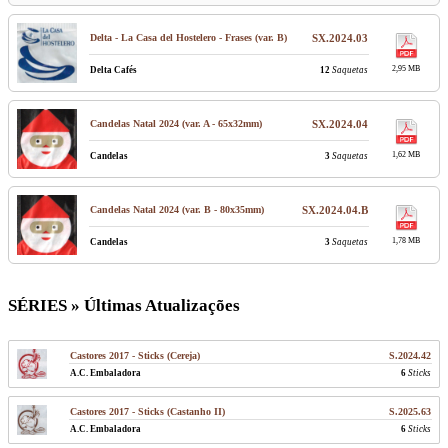
Delta - La Casa del Hostelero - Frases (var. B)
SX.2024.03
2,95 MB
Delta Cafés
12
Saquetas
Candelas Natal 2024 (var. A - 65x32mm)
SX.2024.04
1,62 MB
Candelas
3
Saquetas
Candelas Natal 2024 (var. B - 80x35mm)
SX.2024.04.B
1,78 MB
Candelas
3
Saquetas
SÉRIES » Últimas Atualizações
Castores 2017 - Sticks (Cereja)
S.2024.42
A.C. Embaladora
6
Sticks
Castores 2017 - Sticks (Castanho II)
S.2025.63
A.C. Embaladora
6
Sticks