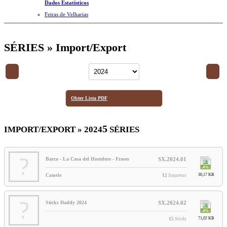
Dados Estatísticos
Feiras de Velharias
SÉRIES » Import/Export
Obter Lista PDF
5
IMPORT/EXPORT » 2024
SÉRIES
Barco - La Casa del Hostelero - Frases
SX.2024.01
30,17 KB
Camelo
12
Saquetas
Sticks Daddy 2024
SX.2024.02
71,02 KB
15
Sticks