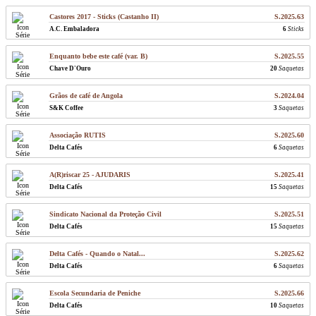
Castores 2017 - Sticks (Castanho II)
S.2025.63
A.C. Embaladora
6
Sticks
Enquanto bebe este café (var. B)
S.2025.55
Chave D'Ouro
20
Saquetas
Grãos de café de Angola
S.2024.04
S&K Coffee
3
Saquetas
Associação RUTIS
S.2025.60
Delta Cafés
6
Saquetas
A(R)riscar 25 - AJUDARIS
S.2025.41
Delta Cafés
15
Saquetas
Sindicato Nacional da Proteção Civil
S.2025.51
Delta Cafés
15
Saquetas
Delta Cafés - Quando o Natal...
S.2025.62
Delta Cafés
6
Saquetas
Escola Secundaria de Peniche
S.2025.66
Delta Cafés
10
Saquetas