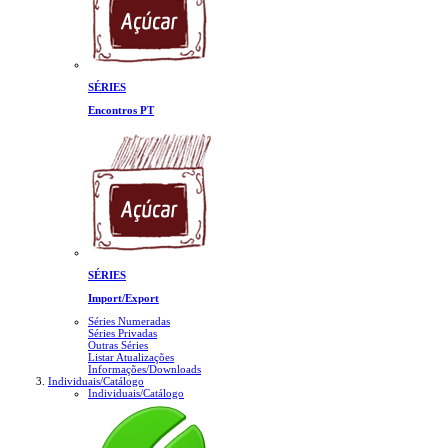
SÉRIES
Encontros PT
SÉRIES
Import/Export
Séries Numeradas
Séries Privadas
Outras Séries
Listar Atualizações
Informações/Downloads
Individuais/Catálogo
Individuais/Catálogo