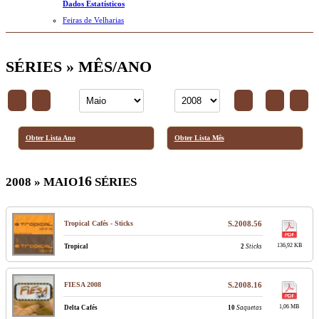
Dados Estatísticos
Feiras de Velharias
SÉRIES » MÊS/ANO
Obter Lista Ano
Obter Lista Mês
16
2008 » MAIO
SÉRIES
Tropical Cafés - Sticks
S.2008.56
136,92 KB
Tropical
2
Sticks
FIESA 2008
S.2008.16
1,06 MB
Delta Cafés
10
Saquetas