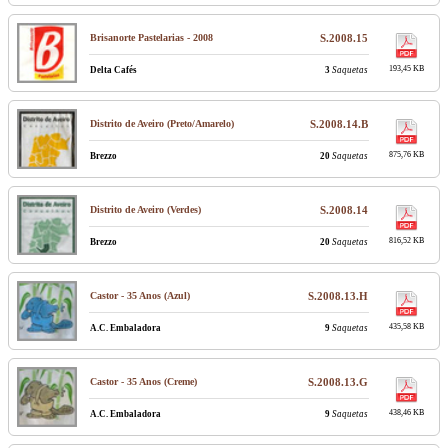
Brisanorte Pastelarias - 2008
S.2008.15
193,45 KB
Delta Cafés
3
Saquetas
Distrito de Aveiro (Preto/Amarelo)
S.2008.14.B
875,76 KB
Brezzo
20
Saquetas
Distrito de Aveiro (Verdes)
S.2008.14
816,52 KB
Brezzo
20
Saquetas
Castor - 35 Anos (Azul)
S.2008.13.H
435,58 KB
A.C. Embaladora
9
Saquetas
Castor - 35 Anos (Creme)
S.2008.13.G
438,46 KB
A.C. Embaladora
9
Saquetas