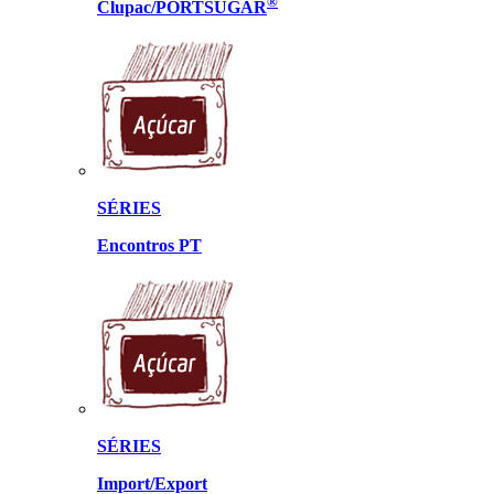
®
Clupac/PORTSUGAR
SÉRIES
Encontros PT
SÉRIES
Import/Export