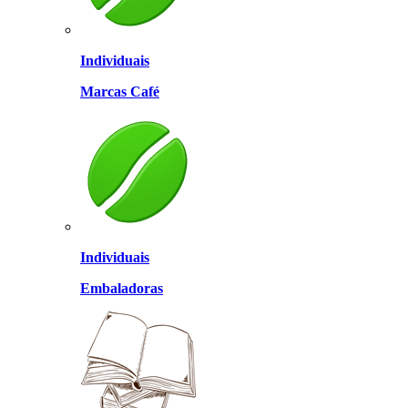
Individuais
Marcas Café
Individuais
Embaladoras