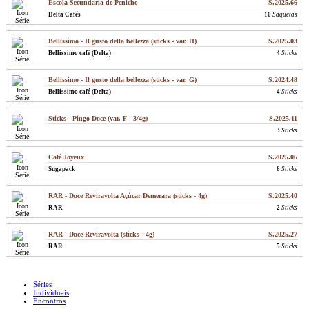
Escola Secundaria de Peniche
S.2025.66
Delta Cafés
10
Saquetas
Bellissimo - Il gusto della bellezza (sticks - var. H)
S.2025.03
Bellissimo café (Delta)
4
Sticks
Bellissimo - Il gusto della bellezza (sticks - var. G)
S.2024.48
Bellissimo café (Delta)
4
Sticks
Sticks - Pingo Doce (var. F - 3/4g)
S.2025.11
3
Sticks
Café Joyeux
S.2025.06
Sugapack
6
Sticks
RAR - Doce Reviravolta Açúcar Demerara (sticks - 4g)
S.2025.40
RAR
2
Sticks
RAR - Doce Reviravolta (sticks - 4g)
S.2025.27
RAR
5
Sticks
Séries
Individuais
Encontros