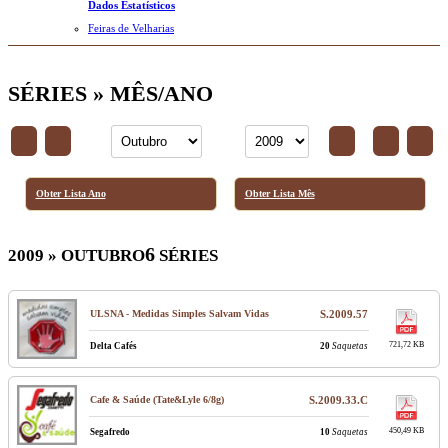
Dados Estatísticos
Feiras de Velharias
SÉRIES » MÊS/ANO
Obter Lista Ano
Obter Lista Mês
6
2009 » OUTUBRO
SÉRIES
ULSNA - Medidas Simples Salvam Vidas
S.2009.57
721,72 KB
Delta Cafés
20
Saquetas
Cafe & Saúde (Tate&Lyle 6/8g)
S.2009.33.C
450,49 KB
Segafredo
10
Saquetas