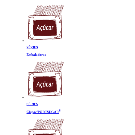
SÉRIES
Embaladoras
SÉRIES
®
Clupac/PORTSUGAR