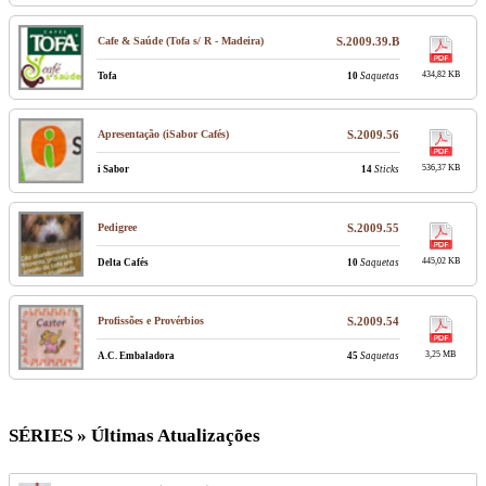
Cafe & Saúde (Tofa s/ R - Madeira)
S.2009.39.B
434,82 KB
Tofa
10
Saquetas
Apresentação (iSabor Cafés)
S.2009.56
536,37 KB
i Sabor
14
Sticks
Pedigree
S.2009.55
445,02 KB
Delta Cafés
10
Saquetas
Profissões e Provérbios
S.2009.54
3,25 MB
A.C. Embaladora
45
Saquetas
SÉRIES » Últimas Atualizações