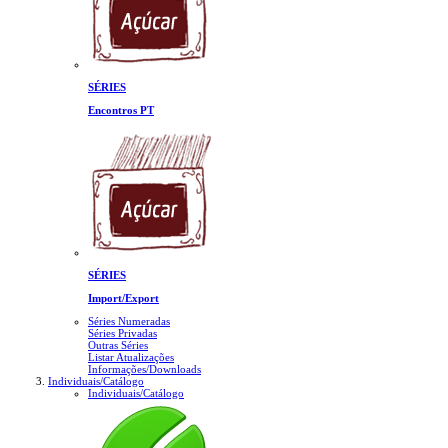
SÉRIES
Encontros PT
SÉRIES
Import/Export
Séries Numeradas
Séries Privadas
Outras Séries
Listar Atualizações
Informações/Downloads
Individuais/Catálogo
Individuais/Catálogo