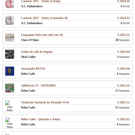
Castores 2017 - Sticks (Cereja)
S.2024.42
A.C. Embaladora
6
Sticks
Castores 2017 - Sticks (Castanho II)
S.2025.63
A.C. Embaladora
6
Sticks
Enquanto bebe este café (var. B)
S.2025.55
Chave D'Ouro
20
Saquetas
Grãos de café de Angola
S.2024.04
S&K Coffee
3
Saquetas
Associação RUTIS
S.2025.60
Delta Cafés
6
Saquetas
A(R)riscar 25 - AJUDARIS
S.2025.41
Delta Cafés
15
Saquetas
Sindicato Nacional da Proteção Civil
S.2025.51
Delta Cafés
15
Saquetas
Delta Cafés - Quando o Natal...
S.2025.62
Delta Cafés
6
Saquetas