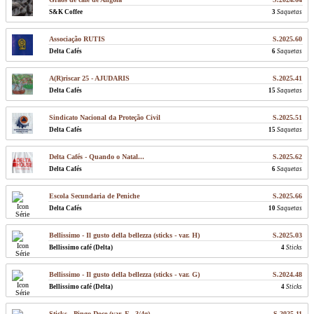
S&K Coffee
3
Saquetas
Associação RUTIS
S.2025.60
Delta Cafés
6
Saquetas
A(R)riscar 25 - AJUDARIS
S.2025.41
Delta Cafés
15
Saquetas
Sindicato Nacional da Proteção Civil
S.2025.51
Delta Cafés
15
Saquetas
Delta Cafés - Quando o Natal...
S.2025.62
Delta Cafés
6
Saquetas
Escola Secundaria de Peniche
S.2025.66
Delta Cafés
10
Saquetas
Bellissimo - Il gusto della bellezza (sticks - var. H)
S.2025.03
Bellissimo café (Delta)
4
Sticks
Bellissimo - Il gusto della bellezza (sticks - var. G)
S.2024.48
Bellissimo café (Delta)
4
Sticks
Sticks - Pingo Doce (var. F - 3/4g)
S.2025.11