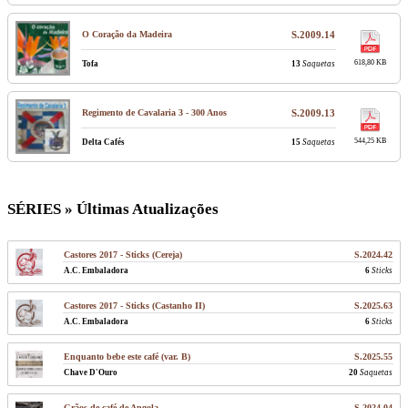
O Coração da Madeira
S.2009.14
618,80 KB
Tofa
13
Saquetas
Regimento de Cavalaria 3 - 300 Anos
S.2009.13
544,25 KB
Delta Cafés
15
Saquetas
SÉRIES » Últimas Atualizações
Castores 2017 - Sticks (Cereja)
S.2024.42
A.C. Embaladora
6
Sticks
Castores 2017 - Sticks (Castanho II)
S.2025.63
A.C. Embaladora
6
Sticks
Enquanto bebe este café (var. B)
S.2025.55
Chave D'Ouro
20
Saquetas
Grãos de café de Angola
S.2024.04