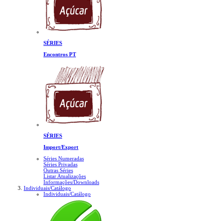
SÉRIES
Encontros PT
SÉRIES
Import/Export
Séries Numeradas
Séries Privadas
Outras Séries
Listar Atualizações
Informações/Downloads
Individuais/Catálogo
Individuais/Catálogo