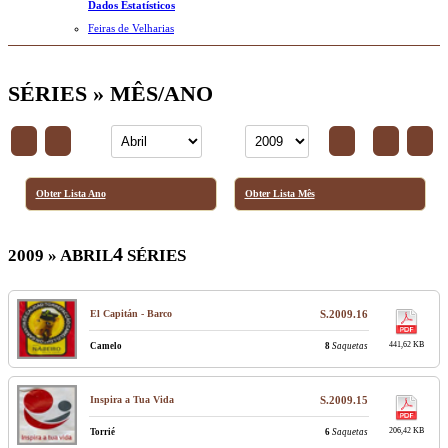
Dados Estatísticos
Feiras de Velharias
SÉRIES » MÊS/ANO
Obter Lista Ano
Obter Lista Mês
4
2009 » ABRIL
SÉRIES
El Capitán - Barco
S.2009.16
441,62 KB
Camelo
8
Saquetas
Inspira a Tua Vida
S.2009.15
206,42 KB
Torrié
6
Saquetas