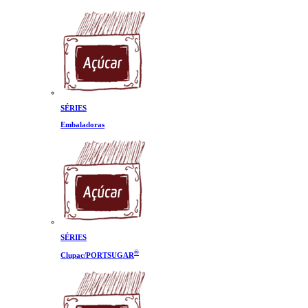
SÉRIES
Embaladoras
SÉRIES
®
Clupac/PORTSUGAR