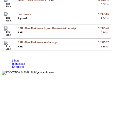
3
Sticks
Café Joyeux
S.2025.06
Sugapack
6
Sticks
RAR - Doce Reviravolta Açúcar Demerara (sticks - 4g)
S.2025.40
RAR
2
Sticks
RAR - Doce Reviravolta (sticks - 4g)
S.2025.27
RAR
5
Sticks
Séries
Individuais
Encontros
© 2009-2026 pacotada.com