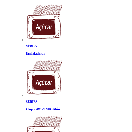
SÉRIES
Embaladoras
SÉRIES
®
Clupac/PORTSUGAR