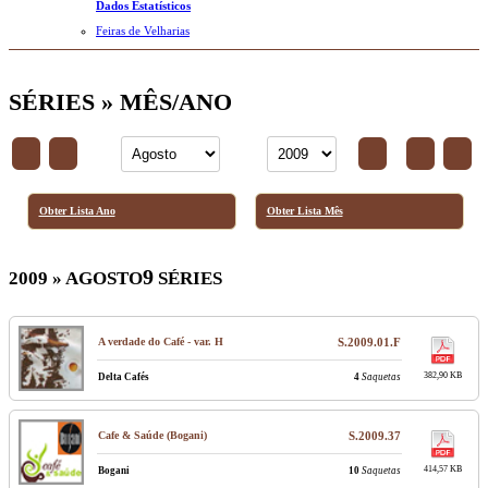
Dados Estatísticos
Feiras de Velharias
SÉRIES » MÊS/ANO
Obter Lista Ano
Obter Lista Mês
9
2009 » AGOSTO
SÉRIES
A verdade do Café - var. H
S.2009.01.F
382,90 KB
Delta Cafés
4
Saquetas
Cafe & Saúde (Bogani)
S.2009.37
414,57 KB
Bogani
10
Saquetas