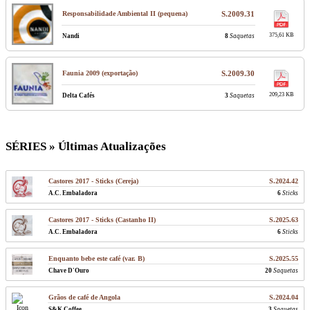
Responsabilidade Ambiental II (pequena)
S.2009.31
375,61 KB
Nandi
8
Saquetas
Faunia 2009 (exportação)
S.2009.30
209,23 KB
Delta Cafés
3
Saquetas
SÉRIES » Últimas Atualizações
Castores 2017 - Sticks (Cereja)
S.2024.42
A.C. Embaladora
6
Sticks
Castores 2017 - Sticks (Castanho II)
S.2025.63
A.C. Embaladora
6
Sticks
Enquanto bebe este café (var. B)
S.2025.55
Chave D'Ouro
20
Saquetas
Grãos de café de Angola
S.2024.04
S&K Coffee
3
Saquetas