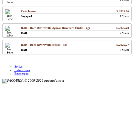
Café Joyeux
S.2025.06
Sugapack
6
Sticks
RAR - Doce Reviravolta Açúcar Demerara (sticks - 4g)
S.2025.40
RAR
2
Sticks
RAR - Doce Reviravolta (sticks - 4g)
S.2025.27
RAR
5
Sticks
Séries
Individuais
Encontros
© 2009-2026 pacotada.com