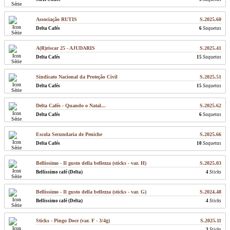
Associação RUTIS
S.2025.60
Delta Cafés
6
Saquetas
A(R)riscar 25 - AJUDARIS
S.2025.41
Delta Cafés
15
Saquetas
Sindicato Nacional da Proteção Civil
S.2025.51
Delta Cafés
15
Saquetas
Delta Cafés - Quando o Natal...
S.2025.62
Delta Cafés
6
Saquetas
Escola Secundaria de Peniche
S.2025.66
Delta Cafés
10
Saquetas
Bellissimo - Il gusto della bellezza (sticks - var. H)
S.2025.03
Bellissimo café (Delta)
4
Sticks
Bellissimo - Il gusto della bellezza (sticks - var. G)
S.2024.48
Bellissimo café (Delta)
4
Sticks
Sticks - Pingo Doce (var. F - 3/4g)
S.2025.11
3
Sticks