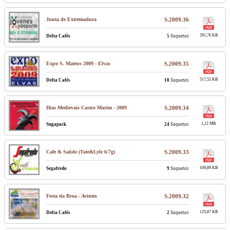
Junta de Extremadura
S.2009.36
291,76 KB
Delta Cafés
5
Saquetas
Expo S. Mateus 2009 - Elvas
S.2009.35
517,52 KB
Delta Cafés
10
Saquetas
Dias Medievais Castro Marim - 2009
S.2009.34
1,12 MB
Sugapack
24
Saquetas
Cafe & Saúde (Tate&Lyle 6/7g)
S.2009.33
439,89 KB
Segafredo
9
Saquetas
Festa da Broa - Avintes
S.2009.32
125,87 KB
Delta Cafés
2
Saquetas