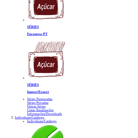
SÉRIES
Encontros PT
SÉRIES
Import/Export
Séries Numeradas
Séries Privadas
Outras Séries
Listar Atualizações
Informações/Downloads
Individuais/Catálogo
Individuais/Catálogo