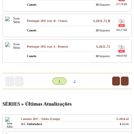
677,78 KB
Camelo
10
Saquetas
Portsugar 2011 (var. B - Ciano)
S.2011.72.B
692,27 KB
Camelo
10
Saquetas
Portsugar 2011 (var. A - Branco)
S.2011.72
648,64 KB
Camelo
10
Saquetas
1
2
SÉRIES » Últimas Atualizações
Castores 2017 - Sticks (Cereja)
S.2024.42
A.C. Embaladora
6
Sticks