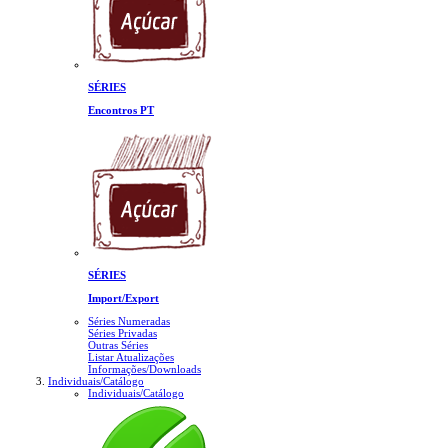
SÉRIES
Encontros PT
SÉRIES
Import/Export
Séries Numeradas
Séries Privadas
Outras Séries
Listar Atualizações
Informações/Downloads
Individuais/Catálogo
Individuais/Catálogo