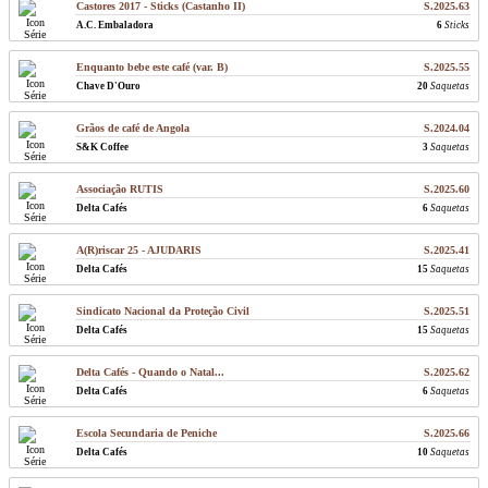
Castores 2017 - Sticks (Castanho II)
S.2025.63
A.C. Embaladora
6
Sticks
Enquanto bebe este café (var. B)
S.2025.55
Chave D'Ouro
20
Saquetas
Grãos de café de Angola
S.2024.04
S&K Coffee
3
Saquetas
Associação RUTIS
S.2025.60
Delta Cafés
6
Saquetas
A(R)riscar 25 - AJUDARIS
S.2025.41
Delta Cafés
15
Saquetas
Sindicato Nacional da Proteção Civil
S.2025.51
Delta Cafés
15
Saquetas
Delta Cafés - Quando o Natal...
S.2025.62
Delta Cafés
6
Saquetas
Escola Secundaria de Peniche
S.2025.66
Delta Cafés
10
Saquetas