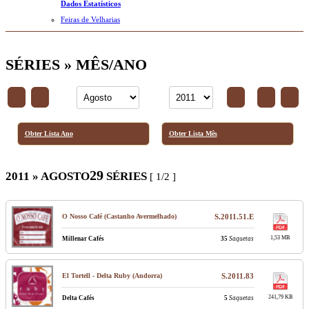
Dados Estatísticos
Feiras de Velharias
SÉRIES » MÊS/ANO
Obter Lista Ano
Obter Lista Mês
29
2011 » AGOSTO
SÉRIES
[ 1/2 ]
O Nosso Café (Castanho Avermelhado)
S.2011.51.E
1,53 MB
Millenar Cafés
35
Saquetas
El Tortell - Delta Ruby (Andorra)
S.2011.83
241,79 KB
Delta Cafés
5
Saquetas