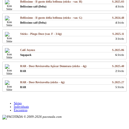
Bellissimo - Il gusto della bellezza (sticks - var. H)
S.2025.03
Bellissimo café (Delta)
4
Sticks
Bellissimo - Il gusto della bellezza (sticks - var. G)
S.2024.48
Bellissimo café (Delta)
4
Sticks
Sticks - Pingo Doce (var. F - 3/4g)
S.2025.11
3
Sticks
Café Joyeux
S.2025.06
Sugapack
6
Sticks
RAR - Doce Reviravolta Açúcar Demerara (sticks - 4g)
S.2025.40
RAR
2
Sticks
RAR - Doce Reviravolta (sticks - 4g)
S.2025.27
RAR
5
Sticks
Séries
Individuais
Encontros
© 2009-2026 pacotada.com