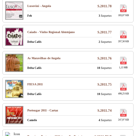
Lusovini - Angola
S.2011.78
183,07 KB
Feb
3
Saquetas
Caiado - Vinho Regional Alentejano
S.2011.77
207,50 KB
Delta Cafés
2
Saquetas
As Maravilhas de Angola
S.2011.76
1,13 MB
Delta Cafés
10
Saquetas
FIESA 2011
S.2011.75
499,25 KB
Delta Cafés
10
Saquetas
Portsugar 2011 - Cartaz
S.2011.74
247,97 KB
Camelo
4
Saquetas