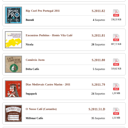
Rip Curl Pro Portugal 2011
S.2011.82
238,33 KB
Buondi
4
Saquetas
Encontros Perfeitos - Hoteis Vila Galé
S.2011.81
697,72 KB
Nicola
20
Saquetas
Comércio Justo
S.2011.80
319,62 KB
Delta Cafés
5
Saquetas
Dias Medievais Castro Marim - 2011
S.2011.79
1,20 MB
Sugapack
24
Saquetas
O Nosso Café (Castanho)
S.2011.51.D
1,53 MB
Millenar Cafés
35
Saquetas