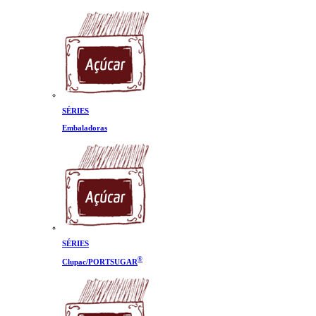
SÉRIES
Embaladoras
SÉRIES
®
Clupac/PORTSUGAR