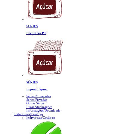
SÉRIES
Encontros PT
SÉRIES
Import/Export
Séries Numeradas
Séries Privadas
Outras Séries
Listar Atualizações
Informações/Downloads
Individuais/Catálogo
Individuais/Catálogo