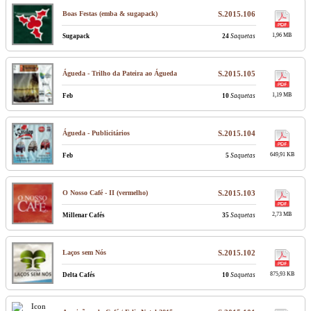
Boas Festas (emba & sugapack)
S.2015.106
1,96 MB
Sugapack
24
Saquetas
Águeda - Trilho da Pateira ao Águeda
S.2015.105
1,19 MB
Feb
10
Saquetas
Águeda - Publicitários
S.2015.104
649,91 KB
Feb
5
Saquetas
O Nosso Café - II (vermelho)
S.2015.103
2,73 MB
Millenar Cafés
35
Saquetas
Laços sem Nós
S.2015.102
875,93 KB
Delta Cafés
10
Saquetas