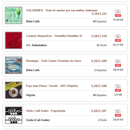
VALORMED - Trate de mudar por um melhor Ambiente
S.2015.111
797,68 KB
Delta Cafés
10
Saquetas
Castores Desportivos - Vermelho/Vermelho II
S.2015.110
643,15 KB
A.C. Embaladora
12
Sticks
Portalegre - Trail Centro Vicentino da Serra
S.2015.109
266,39 KB
Delta Cafés
2
Saquetas
Faça uma Pausa / Acorde - 2015 (Negrita)
S.2015.108
1,04 MB
Negrita
10
Saquetas
Sticks Café Arabo - Exportação
S.2015.107
258,56 KB
Arabo (Café Arabo)
2
Sticks