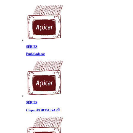
SÉRIES
Embaladoras
SÉRIES
®
Clupac/PORTSUGAR