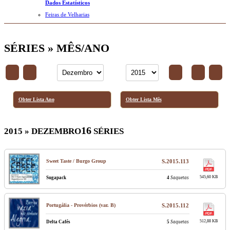
Dados Estatísticos
Feiras de Velharias
SÉRIES » MÊS/ANO
Obter Lista Ano
Obter Lista Mês
16
2015 » DEZEMBRO
SÉRIES
Sweet Taste / Burgo Group
S.2015.113
545,60 KB
Sugapack
4
Saquetas
Portugália - Provérbios (var. B)
S.2015.112
512,88 KB
Delta Cafés
5
Saquetas