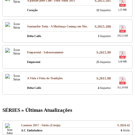
A paixão pelo Café / Feliz Natal 2015
S.2015.101
1,25 MB
Coração
12
Saquetas
Santander Totta - A Mudança Começa em Nós.
S.2015.100
245,21 KB
Delta Cafés
3
Saquetas
Empacotal - Saborosamente
S.2015.99
3,58 MB
Empacotal
25
Saquetas
A Vida é Feita de Tradições
S.2015.98
312,19 KB
Delta Cafés
4
Saquetas
SÉRIES » Últimas Atualizações
Castores 2017 - Sticks (Cereja)
S.2024.42
A.C. Embaladora
6
Sticks