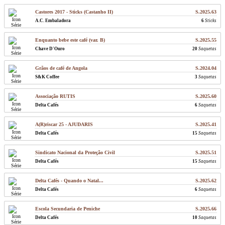
Castores 2017 - Sticks (Castanho II)
S.2025.63
A.C. Embaladora
6
Sticks
Enquanto bebe este café (var. B)
S.2025.55
Chave D'Ouro
20
Saquetas
Grãos de café de Angola
S.2024.04
S&K Coffee
3
Saquetas
Associação RUTIS
S.2025.60
Delta Cafés
6
Saquetas
A(R)riscar 25 - AJUDARIS
S.2025.41
Delta Cafés
15
Saquetas
Sindicato Nacional da Proteção Civil
S.2025.51
Delta Cafés
15
Saquetas
Delta Cafés - Quando o Natal...
S.2025.62
Delta Cafés
6
Saquetas
Escola Secundaria de Peniche
S.2025.66
Delta Cafés
10
Saquetas