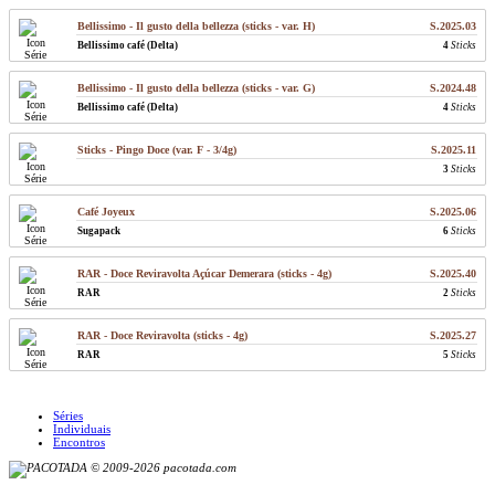
Bellissimo - Il gusto della bellezza (sticks - var. H)
S.2025.03
Bellissimo café (Delta)
4
Sticks
Bellissimo - Il gusto della bellezza (sticks - var. G)
S.2024.48
Bellissimo café (Delta)
4
Sticks
Sticks - Pingo Doce (var. F - 3/4g)
S.2025.11
3
Sticks
Café Joyeux
S.2025.06
Sugapack
6
Sticks
RAR - Doce Reviravolta Açúcar Demerara (sticks - 4g)
S.2025.40
RAR
2
Sticks
RAR - Doce Reviravolta (sticks - 4g)
S.2025.27
RAR
5
Sticks
Séries
Individuais
Encontros
© 2009-2026 pacotada.com