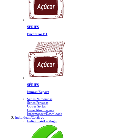
SÉRIES
Encontros PT
SÉRIES
Import/Export
Séries Numeradas
Séries Privadas
Outras Séries
Listar Atualizações
Informações/Downloads
Individuais/Catálogo
Individuais/Catálogo