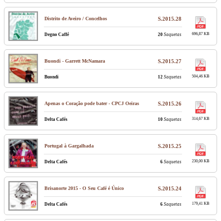
Distrito de Aveiro / Concelhos
S.2015.28
696,87 KB
Degno Caffé
20
Saquetas
Buondi - Garrett McNamara
S.2015.27
504,46 KB
Buondi
12
Saquetas
Apenas o Coração pode bater - CPCJ Oeiras
S.2015.26
314,67 KB
Delta Cafés
10
Saquetas
Portugal à Gargalhada
S.2015.25
230,00 KB
Delta Cafés
6
Saquetas
Brisanorte 2015 - O Seu Café é Único
S.2015.24
179,41 KB
Delta Cafés
6
Saquetas