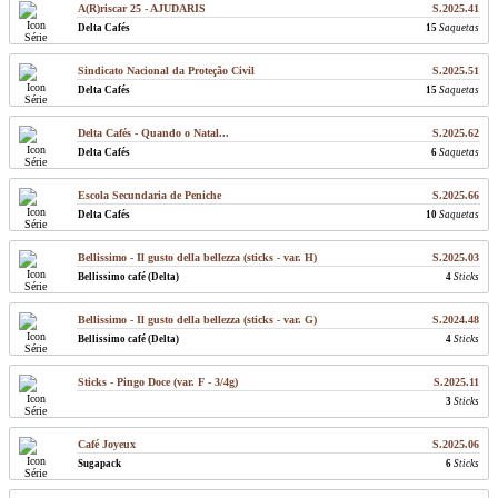
A(R)riscar 25 - AJUDARIS
S.2025.41
Delta Cafés
15
Saquetas
Sindicato Nacional da Proteção Civil
S.2025.51
Delta Cafés
15
Saquetas
Delta Cafés - Quando o Natal...
S.2025.62
Delta Cafés
6
Saquetas
Escola Secundaria de Peniche
S.2025.66
Delta Cafés
10
Saquetas
Bellissimo - Il gusto della bellezza (sticks - var. H)
S.2025.03
Bellissimo café (Delta)
4
Sticks
Bellissimo - Il gusto della bellezza (sticks - var. G)
S.2024.48
Bellissimo café (Delta)
4
Sticks
Sticks - Pingo Doce (var. F - 3/4g)
S.2025.11
3
Sticks
Café Joyeux
S.2025.06
Sugapack
6
Sticks