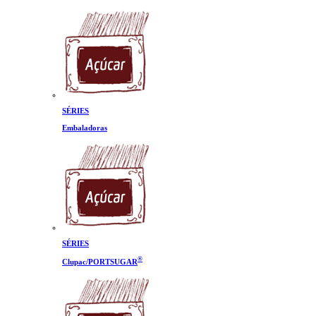
SÉRIES
Embaladoras
SÉRIES
®
Clupac/PORTSUGAR