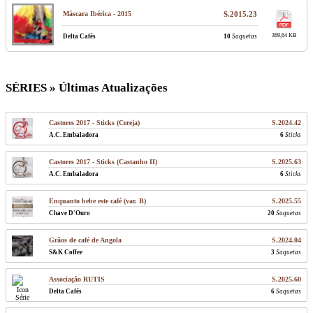
Máscara Ibérica - 2015
S.2015.23
369,64 KB
Delta Cafés
10
Saquetas
SÉRIES » Últimas Atualizações
Castores 2017 - Sticks (Cereja)
S.2024.42
A.C. Embaladora
6
Sticks
Castores 2017 - Sticks (Castanho II)
S.2025.63
A.C. Embaladora
6
Sticks
Enquanto bebe este café (var. B)
S.2025.55
Chave D'Ouro
20
Saquetas
Grãos de café de Angola
S.2024.04
S&K Coffee
3
Saquetas
Associação RUTIS
S.2025.60
Delta Cafés
6
Saquetas