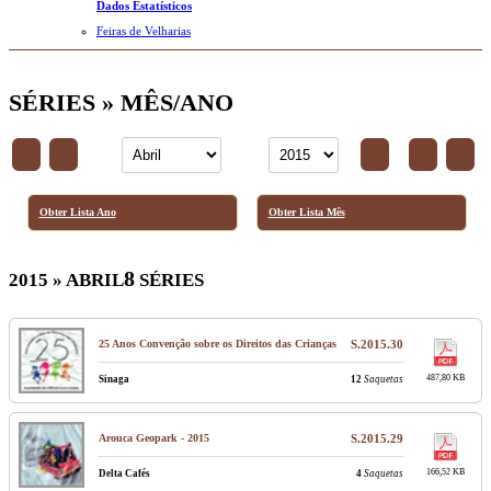
Dados Estatísticos
Feiras de Velharias
SÉRIES » MÊS/ANO
Obter Lista Ano
Obter Lista Mês
8
2015 » ABRIL
SÉRIES
25 Anos Convenção sobre os Direitos das Crianças
S.2015.30
487,80 KB
Sinaga
12
Saquetas
Arouca Geopark - 2015
S.2015.29
166,52 KB
Delta Cafés
4
Saquetas