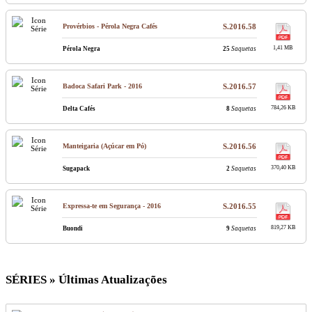
Provérbios - Pérola Negra Cafés
S.2016.58
1,41 MB
Pérola Negra
25
Saquetas
Badoca Safari Park - 2016
S.2016.57
784,26 KB
Delta Cafés
8
Saquetas
Manteigaria (Açúcar em Pó)
S.2016.56
370,40 KB
Sugapack
2
Saquetas
Expressa-te em Segurança - 2016
S.2016.55
819,27 KB
Buondi
9
Saquetas
SÉRIES » Últimas Atualizações