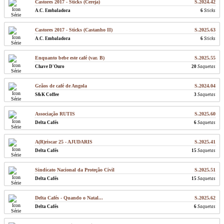
Castores 2017 - Sticks (Cereja)
S.2024.42
A.C. Embaladora
6
Sticks
Castores 2017 - Sticks (Castanho II)
S.2025.63
A.C. Embaladora
6
Sticks
Enquanto bebe este café (var. B)
S.2025.55
Chave D'Ouro
20
Saquetas
Grãos de café de Angola
S.2024.04
S&K Coffee
3
Saquetas
Associação RUTIS
S.2025.60
Delta Cafés
6
Saquetas
A(R)riscar 25 - AJUDARIS
S.2025.41
Delta Cafés
15
Saquetas
Sindicato Nacional da Proteção Civil
S.2025.51
Delta Cafés
15
Saquetas
Delta Cafés - Quando o Natal...
S.2025.62
Delta Cafés
6
Saquetas