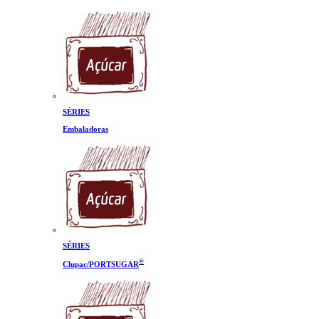
SÉRIES
Embaladoras
SÉRIES
®
Clupac/PORTSUGAR