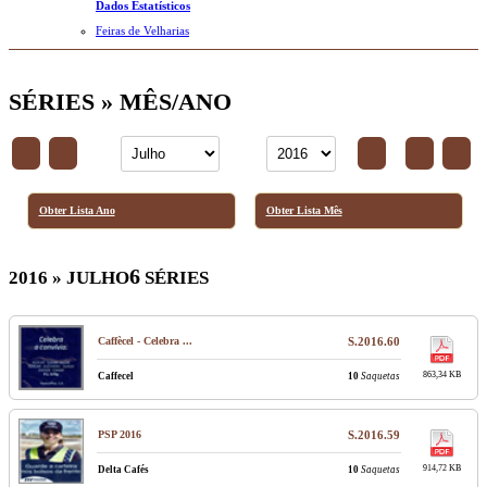
Dados Estatísticos
Feiras de Velharias
SÉRIES » MÊS/ANO
Obter Lista Ano
Obter Lista Mês
6
2016 » JULHO
SÉRIES
Caffècel - Celebra ...
S.2016.60
863,34 KB
Caffecel
10
Saquetas
PSP 2016
S.2016.59
914,72 KB
Delta Cafés
10
Saquetas