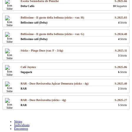
Escola Secundaria de Peniche
S.2025.66
Delta Cafés
10
Saquetas
Bellissimo - Il gusto della bellezza (sticks - var. H)
S.2025.03
Bellissimo café (Delta)
4
Sticks
Bellissimo - Il gusto della bellezza (sticks - var. G)
S.2024.48
Bellissimo café (Delta)
4
Sticks
Sticks - Pingo Doce (var. F - 3/4g)
S.2025.11
3
Sticks
Café Joyeux
S.2025.06
Sugapack
6
Sticks
RAR - Doce Reviravolta Açúcar Demerara (sticks - 4g)
S.2025.40
RAR
2
Sticks
RAR - Doce Reviravolta (sticks - 4g)
S.2025.27
RAR
5
Sticks
Séries
Individuais
Encontros