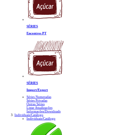
SÉRIES
Encontros PT
SÉRIES
Import/Export
Séries Numeradas
Séries Privadas
Outras Séries
Listar Atualizações
Informações/Downloads
Individuais/Catálogo
Individuais/Catálogo