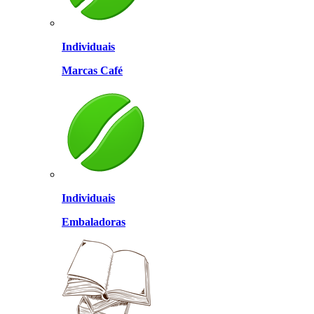
Individuais
Marcas Café
Individuais
Embaladoras