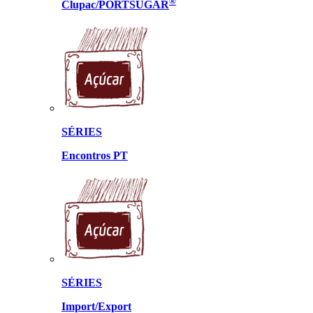
®
Clupac/PORTSUGAR
SÉRIES
Encontros PT
SÉRIES
Import/Export