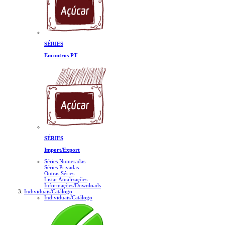
SÉRIES
Encontros PT
SÉRIES
Import/Export
Séries Numeradas
Séries Privadas
Outras Séries
Listar Atualizações
Informações/Downloads
Individuais/Catálogo
Individuais/Catálogo