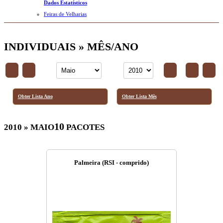
Dados Estatísticos
Feiras de Velharias
INDIVIDUAIS » MÊS/ANO
Obter Lista Ano
Obter Lista Mês
10
2010 » MAIO
PACOTES
Palmeira (RSI - comprido)