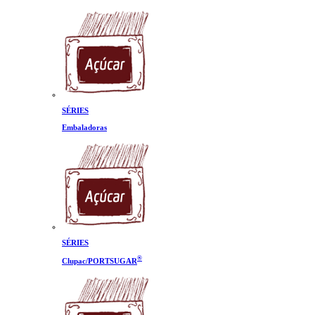
SÉRIES
Embaladoras
SÉRIES
®
Clupac/PORTSUGAR