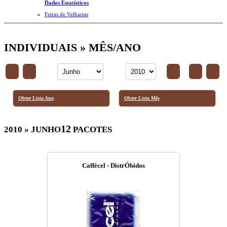
Dados Estatísticos
Feiras de Velharias
INDIVIDUAIS » MÊS/ANO
Obter Lista Ano
Obter Lista Mês
12
2010 » JUNHO
PACOTES
Caffècel - DistrÓbidos