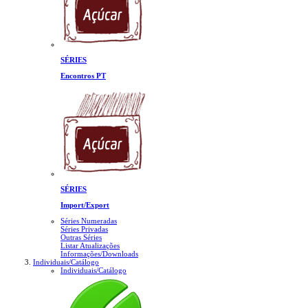
SÉRIES
Encontros PT
SÉRIES
Import/Export
Séries Numeradas
Séries Privadas
Outras Séries
Listar Atualizações
Informações/Downloads
Individuais/Catálogo
Individuais/Catálogo