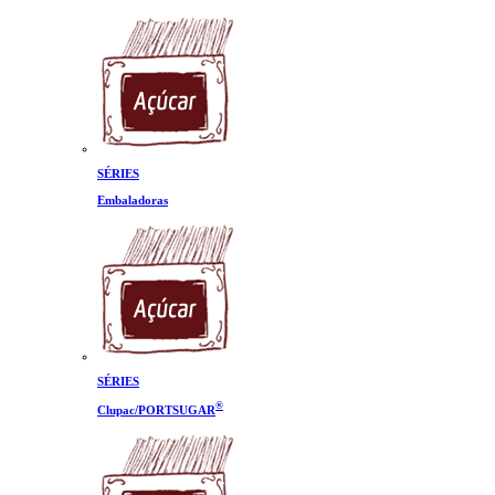
SÉRIES
Embaladoras
SÉRIES
®
Clupac/PORTSUGAR