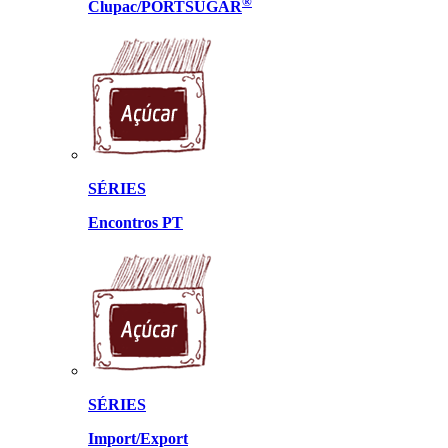
®
Clupac/PORTSUGAR
SÉRIES
Encontros PT
SÉRIES
Import/Export