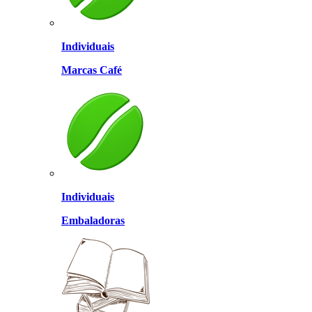
Individuais
Marcas Café
Individuais
Embaladoras