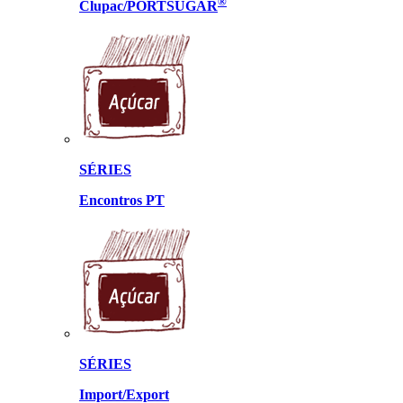
®
Clupac/PORTSUGAR
SÉRIES
Encontros PT
SÉRIES
Import/Export