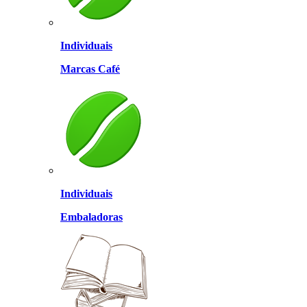
Individuais
Marcas Café
Individuais
Embaladoras