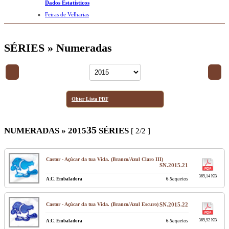
Dados Estatísticos
Feiras de Velharias
SÉRIES » Numeradas
Obter Lista PDF
35
NUMERADAS » 2015
SÉRIES
[ 2/2 ]
Castor - Açúcar da tua Vida. (Branco/Azul Claro III)
SN.2015.21
365,14 KB
A.C. Embaladora
6
Saquetas
Castor - Açúcar da tua Vida. (Branco/Azul Escuro)
SN.2015.22
365,92 KB
A.C. Embaladora
6
Saquetas