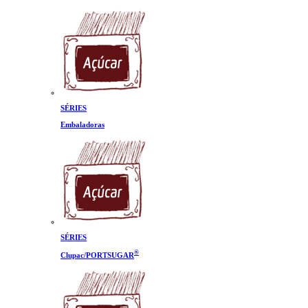
SÉRIES
Embaladoras
SÉRIES
®
Clupac/PORTSUGAR