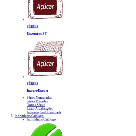
SÉRIES
Encontros PT
SÉRIES
Import/Export
Séries Numeradas
Séries Privadas
Outras Séries
Listar Atualizações
Informações/Downloads
Individuais/Catálogo
Individuais/Catálogo