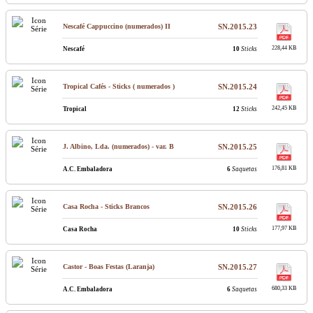
Nescafé Cappuccino (numerados) II
SN.2015.23
228,44 KB
Nescafé
10
Sticks
Tropical Cafés - Sticks ( numerados )
SN.2015.24
242,45 KB
Tropical
12
Sticks
J. Albino, Lda. (numerados) - var. B
SN.2015.25
176,81 KB
A.C. Embaladora
6
Saquetas
Casa Rocha - Sticks Brancos
SN.2015.26
177,97 KB
Casa Rocha
10
Sticks
Castor - Boas Festas (Laranja)
SN.2015.27
680,33 KB
A.C. Embaladora
6
Saquetas