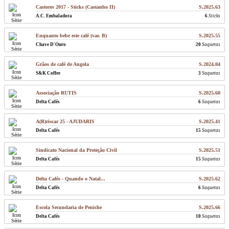
Castores 2017 - Sticks (Castanho II)
S.2025.63
A.C. Embaladora
6
Sticks
Enquanto bebe este café (var. B)
S.2025.55
Chave D'Ouro
20
Saquetas
Grãos de café de Angola
S.2024.04
S&K Coffee
3
Saquetas
Associação RUTIS
S.2025.60
Delta Cafés
6
Saquetas
A(R)riscar 25 - AJUDARIS
S.2025.41
Delta Cafés
15
Saquetas
Sindicato Nacional da Proteção Civil
S.2025.51
Delta Cafés
15
Saquetas
Delta Cafés - Quando o Natal...
S.2025.62
Delta Cafés
6
Saquetas
Escola Secundaria de Peniche
S.2025.66
Delta Cafés
10
Saquetas