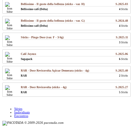
Bellissimo - Il gusto della bellezza (sticks - var. H)
S.2025.03
Bellissimo café (Delta)
4
Sticks
Bellissimo - Il gusto della bellezza (sticks - var. G)
S.2024.48
Bellissimo café (Delta)
4
Sticks
Sticks - Pingo Doce (var. F - 3/4g)
S.2025.11
3
Sticks
Café Joyeux
S.2025.06
Sugapack
6
Sticks
RAR - Doce Reviravolta Açúcar Demerara (sticks - 4g)
S.2025.40
RAR
2
Sticks
RAR - Doce Reviravolta (sticks - 4g)
S.2025.27
RAR
5
Sticks
Séries
Individuais
Encontros
© 2009-2026 pacotada.com