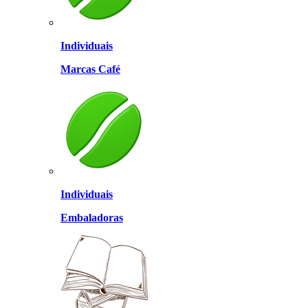
Individuais
Marcas Café
Individuais
Embaladoras