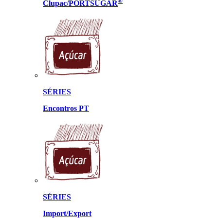
®
Clupac/PORTSUGAR
SÉRIES
Encontros PT
SÉRIES
Import/Export