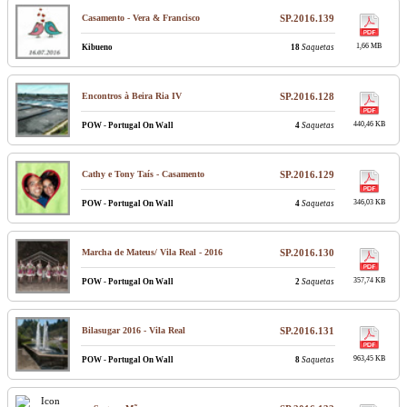
Casamento - Vera & Francisco
SP.2016.139
1,66 MB
Kibueno
18
Saquetas
Encontros à Beira Ria IV
SP.2016.128
440,46 KB
POW - Portugal On Wall
4
Saquetas
Cathy e Tony Taís - Casamento
SP.2016.129
346,03 KB
POW - Portugal On Wall
4
Saquetas
Marcha de Mateus/ Vila Real - 2016
SP.2016.130
357,74 KB
POW - Portugal On Wall
2
Saquetas
Bilasugar 2016 - Vila Real
SP.2016.131
963,45 KB
POW - Portugal On Wall
8
Saquetas