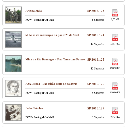
Arte na Maia
SP.2016.123
1,06 MB
POW - Portugal On Wall
6
Saquetas
50 Anos da construção da ponte 25 de Abril
SP.2016.124
722,74 KB
12
Saquetas
Mina de São Domingos - Uma Terra com Futuro
SP.2016.125
898,50 KB
12
Saquetas
AJA Lisboa - Exposição gente de palavras
SP.2016.126
959,90 KB
POW - Portugal On Wall
9
Saquetas
Fado Coimbra
SP.2016.127
467,34 KB
POW - Portugal On Wall
3
Saquetas