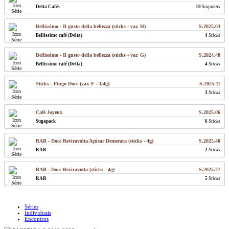
Delta Cafés
10
Saquetas
Bellissimo - Il gusto della bellezza (sticks - var. H)
S.2025.03
Bellissimo café (Delta)
4
Sticks
Bellissimo - Il gusto della bellezza (sticks - var. G)
S.2024.48
Bellissimo café (Delta)
4
Sticks
Sticks - Pingo Doce (var. F - 3/4g)
S.2025.11
3
Sticks
Café Joyeux
S.2025.06
Sugapack
6
Sticks
RAR - Doce Reviravolta Açúcar Demerara (sticks - 4g)
S.2025.40
RAR
2
Sticks
RAR - Doce Reviravolta (sticks - 4g)
S.2025.27
RAR
5
Sticks
Séries
Individuais
Encontros