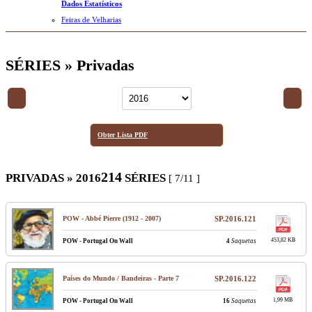
Dados Estatísticos
Feiras de Velharias
SÉRIES » Privadas
Obter Lista PDF
214
PRIVADAS » 2016
SÉRIES
[ 7/11 ]
POW - Abbé Pierre (1912 - 2007)
SP.2016.121
453,82 KB
POW - Portugal On Wall
4
Saquetas
Países do Mundo / Bandeiras - Parte 7
SP.2016.122
1,99 MB
POW - Portugal On Wall
16
Saquetas