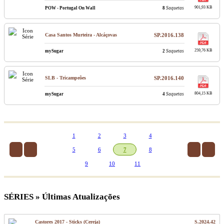
901,93 KB
POW - Portugal On Wall
8
Saquetas
Casa Santos Murteira - Alcáçovas
SP.2016.138
259,76 KB
mySugar
2
Saquetas
SLB - Tricampeões
SP.2016.140
804,15 KB
mySugar
4
Saquetas
1
2
3
4
5
6
7
8
9
10
11
SÉRIES » Últimas Atualizações
Castores 2017 - Sticks (Cereja)
S.2024.42