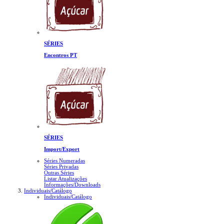
SÉRIES
Encontros PT
SÉRIES
Import/Export
Séries Numeradas
Séries Privadas
Outras Séries
Listar Atualizações
Informações/Downloads
Individuais/Catálogo
Individuais/Catálogo