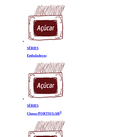
SÉRIES
Embaladoras
SÉRIES
®
Clupac/PORTSUGAR