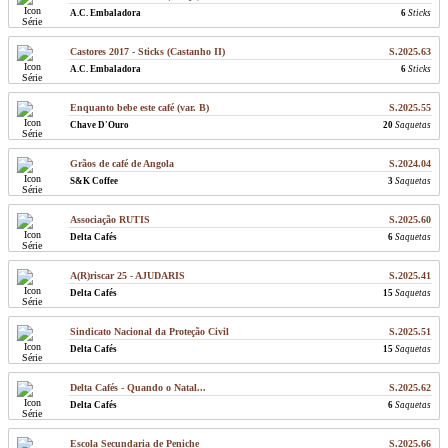
A.C. Embaladora
6
Sticks
Castores 2017 - Sticks (Castanho II)
S.2025.63
A.C. Embaladora
6
Sticks
Enquanto bebe este café (var. B)
S.2025.55
Chave D'Ouro
20
Saquetas
Grãos de café de Angola
S.2024.04
S&K Coffee
3
Saquetas
Associação RUTIS
S.2025.60
Delta Cafés
6
Saquetas
A(R)riscar 25 - AJUDARIS
S.2025.41
Delta Cafés
15
Saquetas
Sindicato Nacional da Proteção Civil
S.2025.51
Delta Cafés
15
Saquetas
Delta Cafés - Quando o Natal...
S.2025.62
Delta Cafés
6
Saquetas
Escola Secundaria de Peniche
S.2025.66