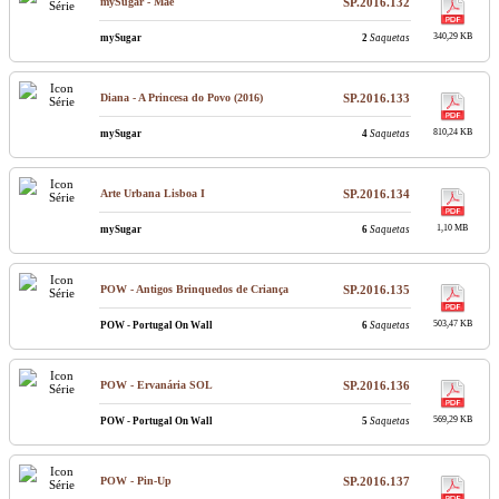
mySugar - Mãe
SP.2016.132
340,29 KB
mySugar
2
Saquetas
Diana - A Princesa do Povo (2016)
SP.2016.133
810,24 KB
mySugar
4
Saquetas
Arte Urbana Lisboa I
SP.2016.134
1,10 MB
mySugar
6
Saquetas
POW - Antigos Brinquedos de Criança
SP.2016.135
503,47 KB
POW - Portugal On Wall
6
Saquetas
POW - Ervanária SOL
SP.2016.136
569,29 KB
POW - Portugal On Wall
5
Saquetas
POW - Pin-Up
SP.2016.137